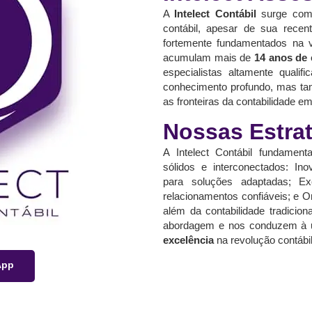
A
Intelect Contábil
surge como
contábil, apesar de sua recen
fortemente fundamentados na va
acumulam mais de
14 anos de 
especialistas altamente quali
conhecimento profundo, mas tam
as fronteiras da contabilidade e
Nossas Estra
A Intelect Contábil fundament
sólidos e interconectados: Ino
para soluções adaptadas; Exc
relacionamentos confiáveis; e O
além da contabilidade tradicio
abordagem e nos conduzem à 
excelência
na revolução contábil
App