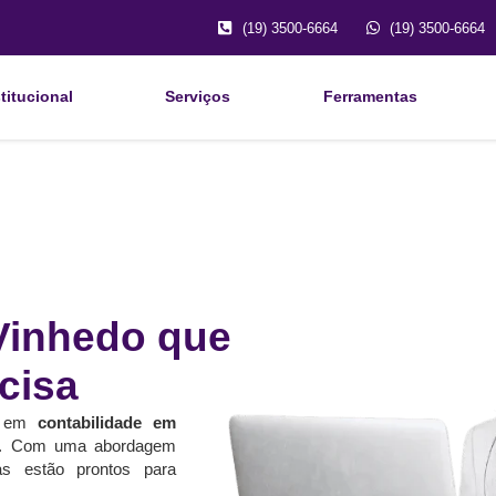
(19) 3500-6664
(19) 3500-6664
titucional
Serviços
Ferramentas
Vinhedo que
cisa
da em
contabilidade em
s. Com uma abordagem
tas estão prontos para
.