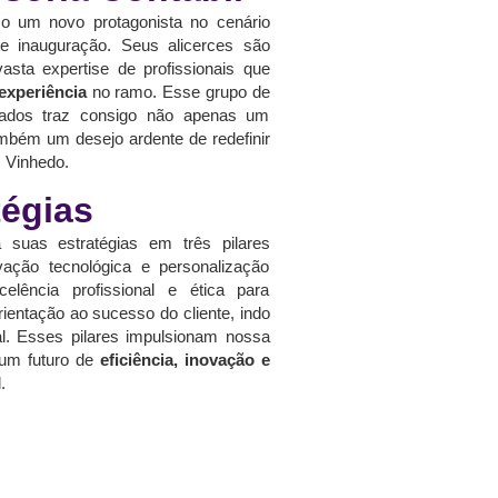
 um novo protagonista no cenário
te inauguração. Seus alicerces são
sta expertise de profissionais que
experiência
no ramo. Esse grupo de
ficados traz consigo não apenas um
bém um desejo ardente de redefinir
m Vinhedo.
tégias
a suas estratégias em três pilares
vação tecnológica e personalização
elência profissional e ética para
rientação ao sucesso do cliente, indo
nal. Esses pilares impulsionam nossa
um futuro de
eficiência, inovação e
.