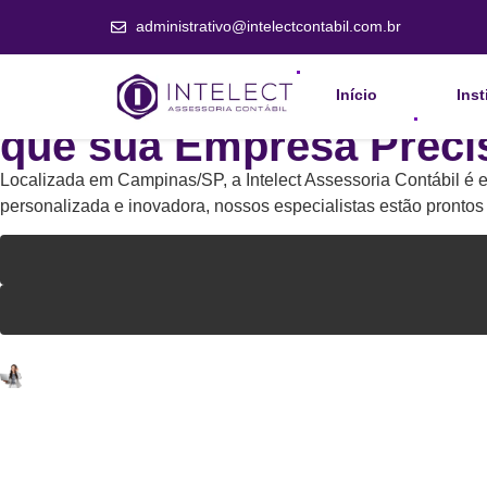
administrativo@intelectcontabil.com.br
A Contabilidade Digital
Início
Inst
que sua Empresa Preci
Localizada em Campinas/SP, a Intelect Assessoria Contábil é
personalizada e inovadora, nossos especialistas estão pronto