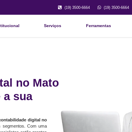
(19) 3500-6664
(19) 3500-6664
titucional
Serviços
Ferramentas
tal no Mato
 a sua
contabilidade digital no
os segmentos. Com uma