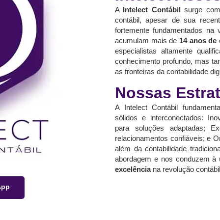
A
Intelect Contábil
surge como
contábil, apesar de sua recen
fortemente fundamentados na va
acumulam mais de
14 anos de 
especialistas altamente quali
conhecimento profundo, mas tam
as fronteiras da contabilidade di
Nossas Estra
A Intelect Contábil fundament
sólidos e interconectados: Ino
para soluções adaptadas; Exc
relacionamentos confiáveis; e O
além da contabilidade tradicio
abordagem e nos conduzem à 
excelência
na revolução contábil
App