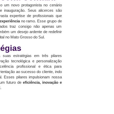
 um novo protagonista no cenário
te inauguração. Seus alicerces são
sta expertise de profissionais que
experiência
no ramo. Esse grupo de
ficados traz consigo não apenas um
bém um desejo ardente de redefinir
gital no Mato Grosso do Sul.
tégias
a suas estratégias em três pilares
vação tecnológica e personalização
elência profissional e ética para
rientação ao sucesso do cliente, indo
nal. Esses pilares impulsionam nossa
um futuro de
eficiência, inovação e
.