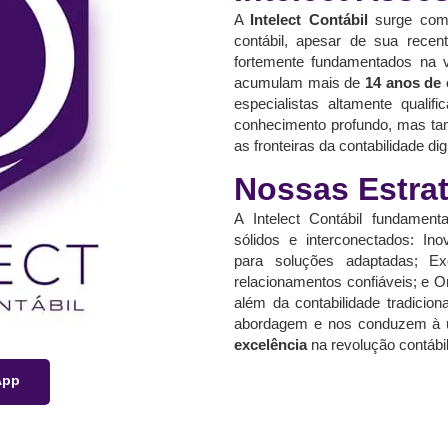
A
Intelect Contábil
surge como
contábil, apesar de sua recen
fortemente fundamentados na va
acumulam mais de
14 anos de 
especialistas altamente quali
conhecimento profundo, mas tam
as fronteiras da contabilidade di
Nossas Estra
A Intelect Contábil fundament
sólidos e interconectados: Ino
para soluções adaptadas; Exc
relacionamentos confiáveis; e O
além da contabilidade tradicio
abordagem e nos conduzem à 
excelência
na revolução contábil
App