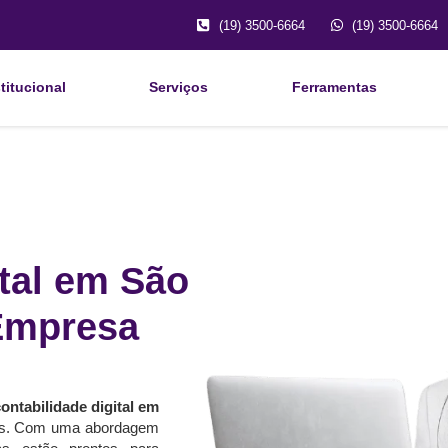
(19) 3500-6664
(19) 3500-6664
titucional
Serviços
Ferramentas
ital em São
 Empresa
ontabilidade digital em
os. Com uma abordagem