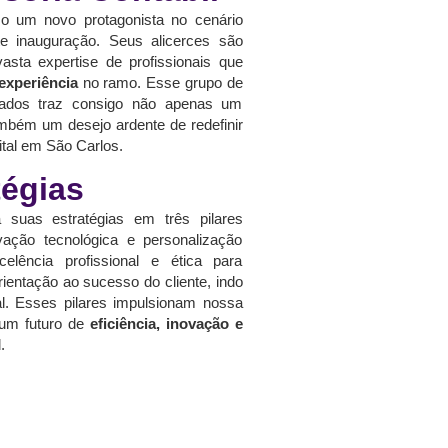
 um novo protagonista no cenário
te inauguração. Seus alicerces são
sta expertise de profissionais que
experiência
no ramo. Esse grupo de
ficados traz consigo não apenas um
bém um desejo ardente de redefinir
gital em São Carlos.
tégias
a suas estratégias em três pilares
vação tecnológica e personalização
elência profissional e ética para
rientação ao sucesso do cliente, indo
nal. Esses pilares impulsionam nossa
um futuro de
eficiência, inovação e
.