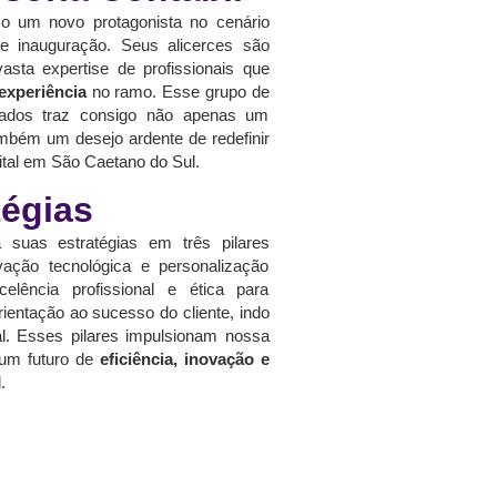
 um novo protagonista no cenário
te inauguração. Seus alicerces são
sta expertise de profissionais que
experiência
no ramo. Esse grupo de
ficados traz consigo não apenas um
bém um desejo ardente de redefinir
gital em São Caetano do Sul.
tégias
a suas estratégias em três pilares
vação tecnológica e personalização
elência profissional e ética para
rientação ao sucesso do cliente, indo
nal. Esses pilares impulsionam nossa
um futuro de
eficiência, inovação e
.