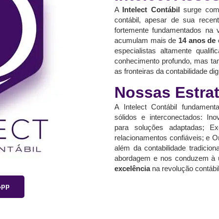
A
Intelect Contábil
surge como
contábil, apesar de sua recen
fortemente fundamentados na va
acumulam mais de
14 anos de 
especialistas altamente quali
conhecimento profundo, mas tam
as fronteiras da contabilidade di
Nossas Estra
A Intelect Contábil fundament
sólidos e interconectados: Ino
para soluções adaptadas; Exc
relacionamentos confiáveis; e O
além da contabilidade tradicio
abordagem e nos conduzem à 
excelência
na revolução contábil
App