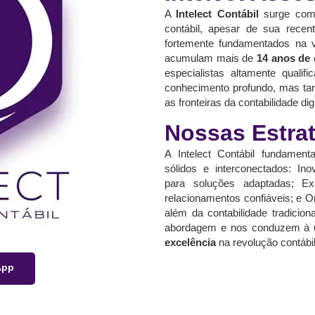
A
Intelect Contábil
surge como
contábil, apesar de sua recen
fortemente fundamentados na va
acumulam mais de
14 anos de 
especialistas altamente quali
conhecimento profundo, mas tam
as fronteiras da contabilidade di
Nossas Estra
A Intelect Contábil fundament
sólidos e interconectados: Ino
para soluções adaptadas; Exc
relacionamentos confiáveis; e O
além da contabilidade tradicio
abordagem e nos conduzem à 
excelência
na revolução contábil
App