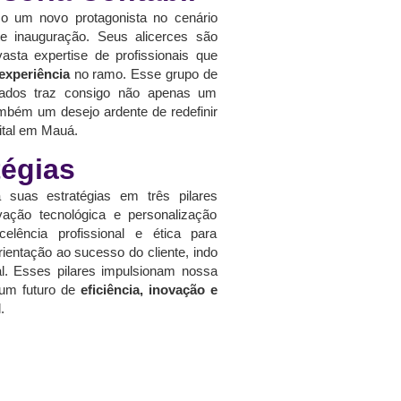
 um novo protagonista no cenário
te inauguração. Seus alicerces são
sta expertise de profissionais que
experiência
no ramo. Esse grupo de
ficados traz consigo não apenas um
bém um desejo ardente de redefinir
gital em Mauá.
tégias
a suas estratégias em três pilares
vação tecnológica e personalização
elência profissional e ética para
rientação ao sucesso do cliente, indo
nal. Esses pilares impulsionam nossa
um futuro de
eficiência, inovação e
.